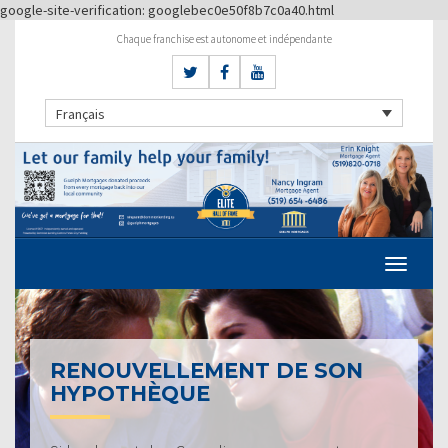
google-site-verification: googlebec0e50f8b7c0a40.html
Chaque franchise est autonome et indépendante
Français
RENOUVELLEMENT DE SON
HYPOTHÈQUE